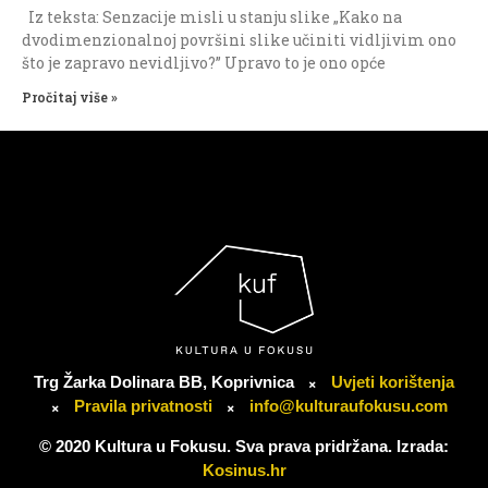
Iz teksta: Senzacije misli u stanju slike „Kako na
dvodimenzionalnoj površini slike učiniti vidljivim ono
što je zapravo nevidljivo?” Upravo to je ono opće
Pročitaj više »
Trg Žarka Dolinara BB, Koprivnica
Uvjeti korištenja
Pravila privatnosti
info@kulturaufokusu.com
© 2020 Kultura u Fokusu. Sva prava pridržana. Izrada:
Kosinus.hr