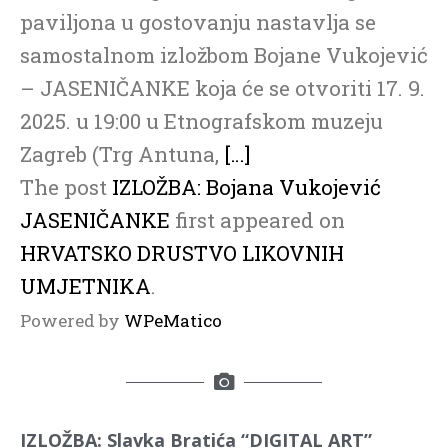
paviljona u gostovanju nastavlja se
samostalnom izložbom Bojane Vukojević
– JASENIČANKE koja će se otvoriti 17. 9.
2025. u 19:00 u Etnografskom muzeju
Zagreb (Trg Antuna,
[…]
The post
IZLOŽBA: Bojana Vukojević
JASENIČANKE
first appeared on
HRVATSKO DRUSTVO LIKOVNIH
UMJETNIKA
.
Powered by
WPeMatico
IZLOŽBA: Slavka Bratića “DIGITAL ART”