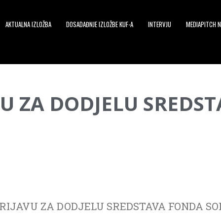
AKTUALNA IZLOŽBA
DOSADAĐNJE IZLOŽBE KUF-A
INTERVJU
MEDIAPITCH N
VU ZA DODJELU SREDS
PRIJAVU ZA DODJELU SREDSTAVA FONDA SO