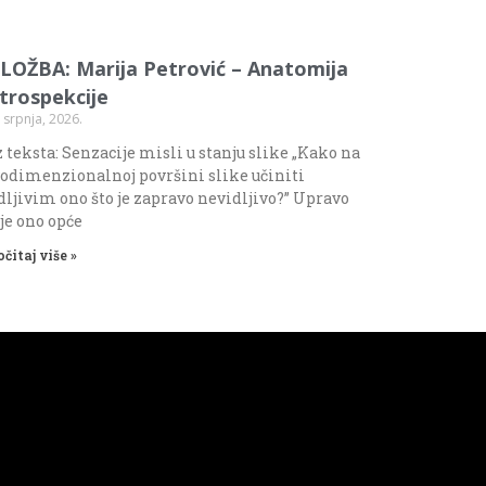
ZLOŽBA: Marija Petrović – Anatomija
ntrospekcije
 srpnja, 2026.
 teksta: Senzacije misli u stanju slike „Kako na
odimenzionalnoj površini slike učiniti
dljivim ono što je zapravo nevidljivo?” Upravo
 je ono opće
očitaj više »