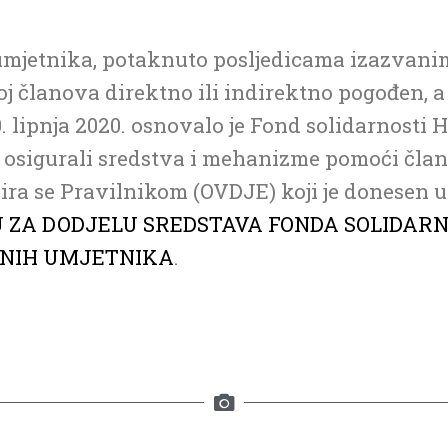
umjetnika, potaknuto posljedicama izazvani
roj članova direktno ili indirektno pogođen, a
. lipnja 2020. osnovalo je Fond solidarnosti 
osigurali sredstva i mehanizme pomoći član
lira se Pravilnikom (OVDJE) koji je donesen 
U ZA DODJELU SREDSTAVA FONDA SOLIDARN
VNIH UMJETNIKA
.