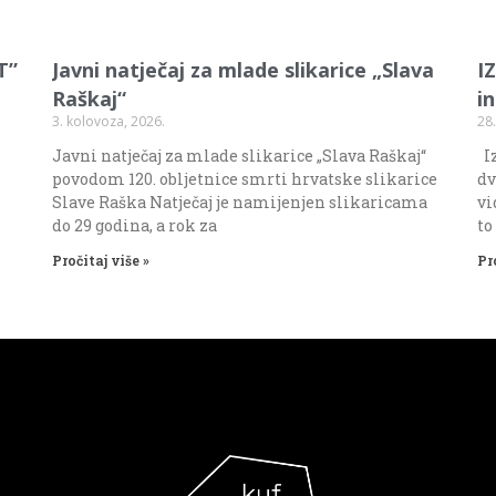
T”
Javni natječaj za mlade slikarice „Slava
I
Raškaj“
i
3. kolovoza, 2026.
28.
Javni natječaj za mlade slikarice „Slava Raškaj“
Iz
povodom 120. obljetnice smrti hrvatske slikarice
dv
Slave Raška Natječaj je namijenjen slikaricama
vi
do 29 godina, a rok za
to
Pročitaj više »
Pr