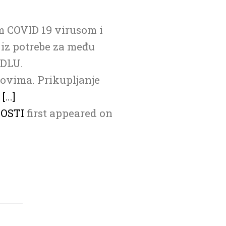
m COVID 19 virusom i
 iz potrebe za među
HDLU.
ovima. Prikupljanje
u
[…]
OSTI
first appeared on