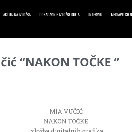
AKTUALNA IZLOŽBA
DOSADAĐNJE IZLOŽBE KUF-A
INTERVJU
MEDIAPITCH N
učić “NAKON TOČKE ”
MIA VUČIĆ
NAKON TOČKE
Izložba digitalnih grafika