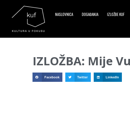
NASLOVNICA
DOGAĐANJA
IZLOŽBE KUF
▼
IZLOŽBA: Mije V
▼
▼
Facebook
Twitter
LinkedIn