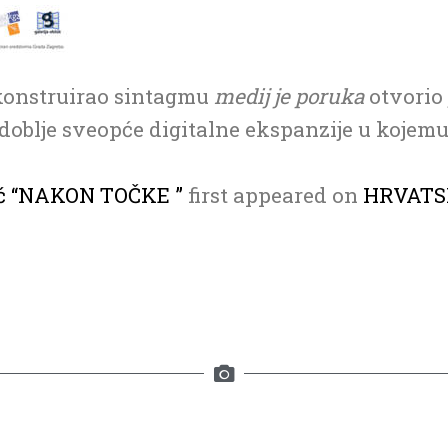
konstruirao sintagmu
medij je poruka
otvorio
Razdoblje sveopće digitalne ekspanzije u kojem
ić “NAKON TOČKE ”
first appeared on
HRVATS