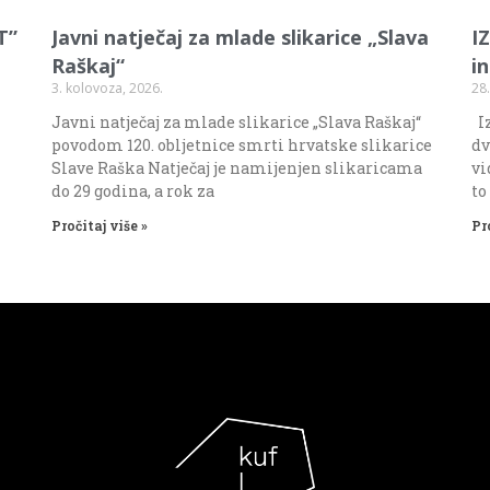
T”
Javni natječaj za mlade slikarice „Slava
I
Raškaj“
i
3. kolovoza, 2026.
28.
Javni natječaj za mlade slikarice „Slava Raškaj“
Iz
povodom 120. obljetnice smrti hrvatske slikarice
dv
Slave Raška Natječaj je namijenjen slikaricama
vi
do 29 godina, a rok za
to
Pročitaj više »
Pr