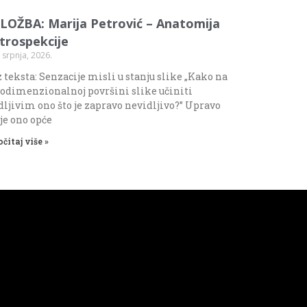
ZLOŽBA: Marija Petrović – Anatomija
ntrospekcije
 srpnja, 2026.
 teksta: Senzacije misli u stanju slike „Kako na
odimenzionalnoj površini slike učiniti
dljivim ono što je zapravo nevidljivo?” Upravo
 je ono opće
očitaj više »