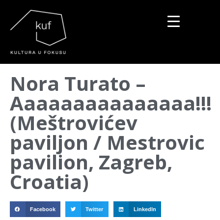
▼
Nora Turato –
▼
Aaaaaaaaaaaaaaa!!!
▼
(Meštrovićev
paviljon / Mestrovic
pavilion, Zagreb,
Croatia)
Facebook
Twitter
LinkedIn