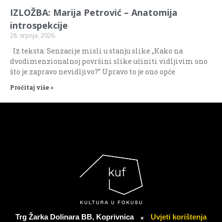
IZLOŽBA: Marija Petrović – Anatomija
introspekcije
28. srpnja, 2026.
Iz teksta: Senzacije misli u stanju slike „Kako na
dvodimenzionalnoj površini slike učiniti vidljivim ono
što je zapravo nevidljivo?” Upravo to je ono opće
Pročitaj više »
Trg Žarka Dolinara BB, Koprivnica
Uvjeti korištenja