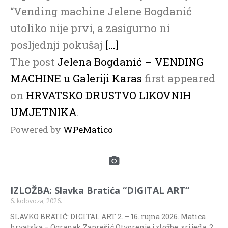
“Vending machine Jelene Bogdanić
utoliko nije prvi, a zasigurno ni
posljednji pokušaj
[…]
The post
Jelena Bogdanić – VENDING
MACHINE u Galeriji Karas
first appeared
on
HRVATSKO DRUSTVO LIKOVNIH
UMJETNIKA
.
Powered by
WPeMatico
IZLOŽBA: Slavka Bratića “DIGITAL ART”
6. kolovoza, 2026.
SLAVKO BRATIĆ: DIGITAL ART 2. – 16. rujna 2026. Matica
hrvatska – Ogranak Zaprešić Otvorenje izložbe: srijeda, 2.