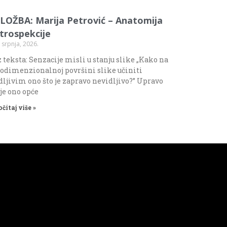
ZLOŽBA: Marija Petrović – Anatomija
ntrospekcije
 srpnja, 2026.
 teksta: Senzacije misli u stanju slike „Kako na
odimenzionalnoj površini slike učiniti
dljivim ono što je zapravo nevidljivo?” Upravo
 je ono opće
očitaj više »