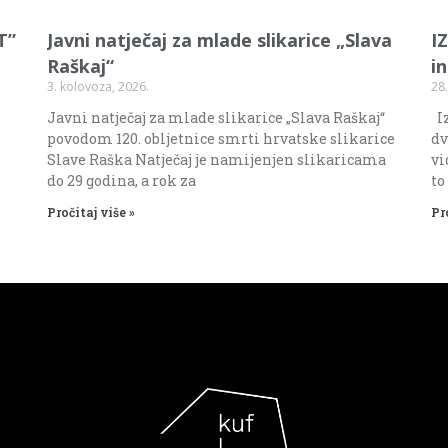
T”
Javni natječaj za mlade slikarice „Slava
I
Raškaj“
i
3. kolovoza, 2026.
28.
Javni natječaj za mlade slikarice „Slava Raškaj“
Iz
povodom 120. obljetnice smrti hrvatske slikarice
dv
Slave Raška Natječaj je namijenjen slikaricama
vi
do 29 godina, a rok za
to
Pročitaj više »
Pr