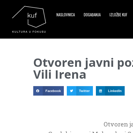
NASLOVNICA
DOGAĐANJA
IZLOŽBE KUF
▼
Otvoren javni poz
▼
Vili Irena
▼
Facebook
Twitter
LinkedIn
Otvoren ja