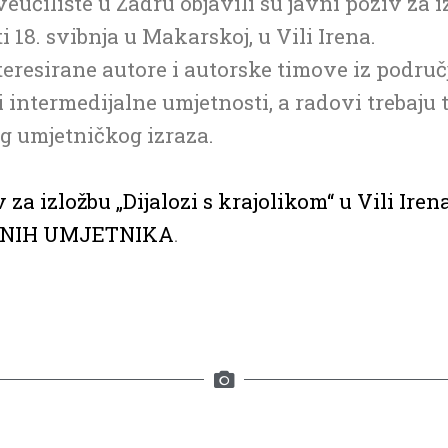
čilište u Zadru objavili su javni poziv za izl
i 18. svibnja u Makarskoj, u Vili Irena.
teresirane autore i autorske timove iz područ
i intermedijalne umjetnosti, a radovi trebaju
g umjetničkog izraza.
za izložbu „Dijalozi s krajolikom“ u Vili Iren
VNIH UMJETNIKA
.