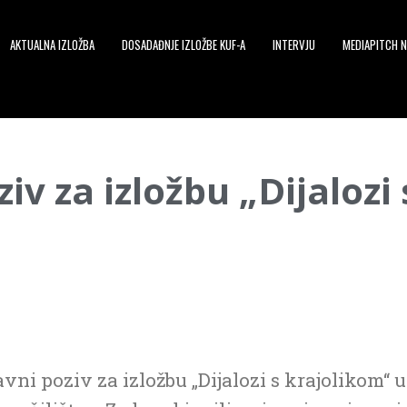
AKTUALNA IZLOŽBA
DOSADAĐNJE IZLOŽBE KUF-A
INTERVJU
MEDIAPITCH N
iv za izložbu „Dijalozi
vni poziv za izložbu „Dijalozi s krajolikom“ u