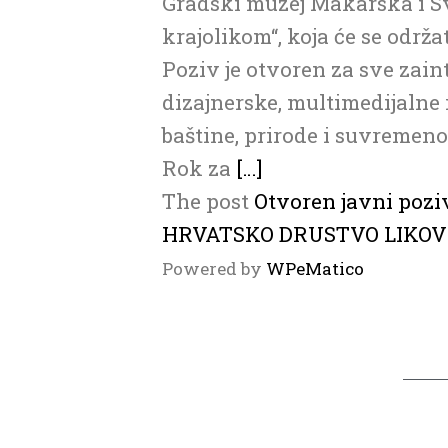
Gradski muzej Makarska i Sveu
krajolikom“, koja će se održat
Poziv je otvoren za sve zain
dizajnerske, multimedijalne 
baštine, prirode i suvremeno
Rok za
[…]
The post
Otvoren javni poziv 
HRVATSKO DRUSTVO LIKO
Powered by
WPeMatico