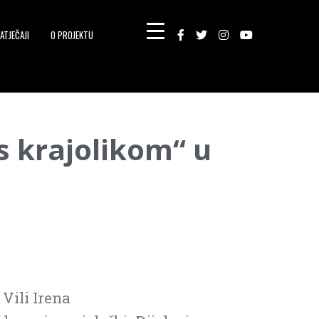
ATJEČAJI
O PROJEKTU
 s krajolikom“ u
 Vili Irena