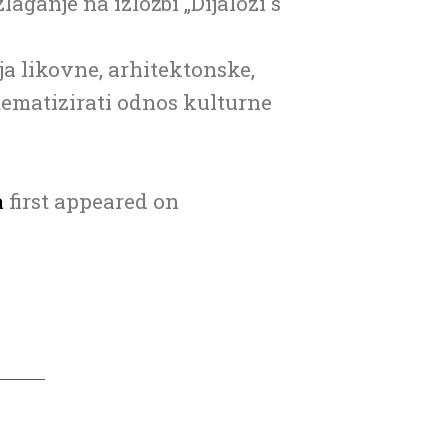
aganje na izložbi „Dijalozi s
ja likovne, arhitektonske,
 tematizirati odnos kulturne
a
first appeared on