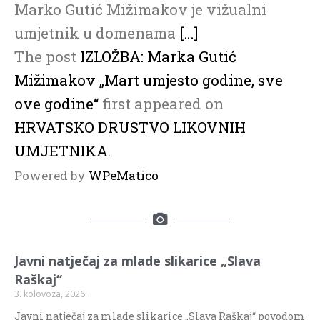
Marko Gutić Mižimakov je vižualni
umjetnik u domenama
[…]
The post
IZLOŽBA: Marka Gutić
Mižimakov „Mart umjesto godine, sve
ove godine“
first appeared on
HRVATSKO DRUSTVO LIKOVNIH
UMJETNIKA
.
Powered by
WPeMatico
Javni natječaj za mlade slikarice „Slava
Raškaj“
3. kolovoza, 2026.
Javni natječaj za mlade slikarice „Slava Raškaj“ povodom