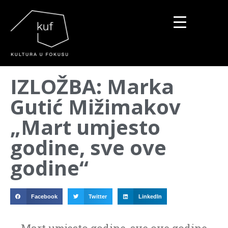
▼
IZLOŽBA: Marka
▼
Gutić Mižimakov
▼
„Mart umjesto
godine, sve ove
godine“
Facebook
Twitter
LinkedIn
Mart umjesto godine, sve ove godine