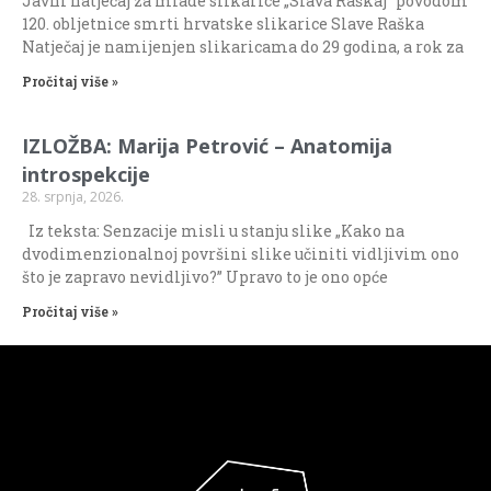
Javni natječaj za mlade slikarice „Slava Raškaj“ povodom
120. obljetnice smrti hrvatske slikarice Slave Raška
Natječaj je namijenjen slikaricama do 29 godina, a rok za
Pročitaj više »
IZLOŽBA: Marija Petrović – Anatomija
introspekcije
28. srpnja, 2026.
Iz teksta: Senzacije misli u stanju slike „Kako na
dvodimenzionalnoj površini slike učiniti vidljivim ono
što je zapravo nevidljivo?” Upravo to je ono opće
Pročitaj više »