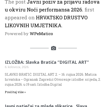
The post
Javni poziv za prijavu radova
u okviru Noći performansa 2026.
first
appeared on
HRVATSKO DRUSTVO
LIKOVNIH UMJETNIKA
.
Powered by
WPeMatico
IZLOŽBA: Slavka Bratića “DIGITAL ART”
6. kolovoza, 2026.
SLAVKO BRATIĆ: DIGITAL ART 2. – 16. rujna 2026. Matica
hrvatska – Ogranak Zaprešić Otvorenje izložbe: srijeda, 2.
rujna 2026. u 19 sati Izložba Digital
Pročitaj više »
Javni natječaj za mlade slikarice „Slava