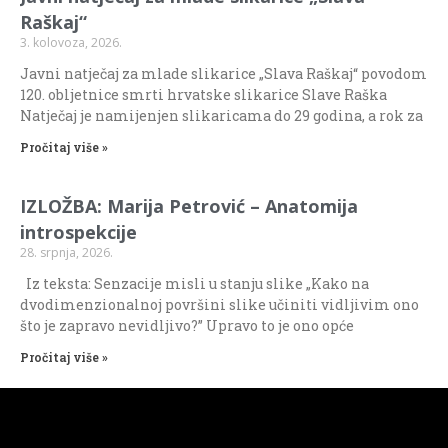
Raškaj“
3. kolovoza, 2026.
Javni natječaj za mlade slikarice „Slava Raškaj“ povodom
120. obljetnice smrti hrvatske slikarice Slave Raška
Natječaj je namijenjen slikaricama do 29 godina, a rok za
Pročitaj više »
IZLOŽBA: Marija Petrović – Anatomija
introspekcije
28. srpnja, 2026.
Iz teksta: Senzacije misli u stanju slike „Kako na
dvodimenzionalnoj površini slike učiniti vidljivim ono
što je zapravo nevidljivo?” Upravo to je ono opće
Pročitaj više »