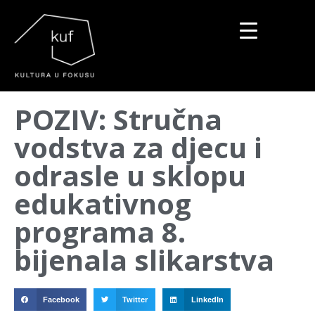
▼
POZIV: Stručna
▼
vodstva za djecu i
▼
odrasle u sklopu
edukativnog
programa 8.
bijenala slikarstva
Facebook
Twitter
LinkedIn