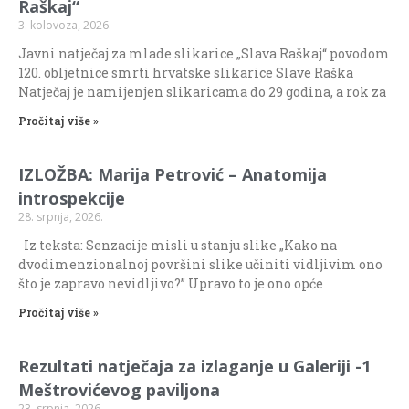
Raškaj“
3. kolovoza, 2026.
Javni natječaj za mlade slikarice „Slava Raškaj“ povodom
120. obljetnice smrti hrvatske slikarice Slave Raška
Natječaj je namijenjen slikaricama do 29 godina, a rok za
Pročitaj više »
IZLOŽBA: Marija Petrović – Anatomija
introspekcije
28. srpnja, 2026.
Iz teksta: Senzacije misli u stanju slike „Kako na
dvodimenzionalnoj površini slike učiniti vidljivim ono
što je zapravo nevidljivo?” Upravo to je ono opće
Pročitaj više »
Rezultati natječaja za izlaganje u Galeriji -1
Meštrovićevog paviljona
23. srpnja, 2026.