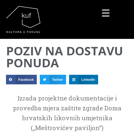
▼
POZIV NA DOSTAVU
▼
PONUDA
▼
Facebook
Twitter
LinkedIn
Izrada projektne dokumentacije i
provedba mjera zaštite zgrade Doma
hrvatskih likovnih umjetnika
(„Meštrovićev paviljon“)