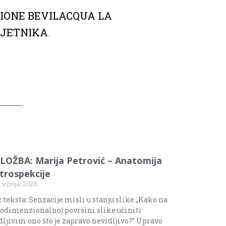
ZIONE BEVILACQUA LA
MJETNIKA
.
ZLOŽBA: Marija Petrović – Anatomija
ntrospekcije
 srpnja, 2026.
 teksta: Senzacije misli u stanju slike „Kako na
odimenzionalnoj površini slike učiniti
dljivim ono što je zapravo nevidljivo?” Upravo