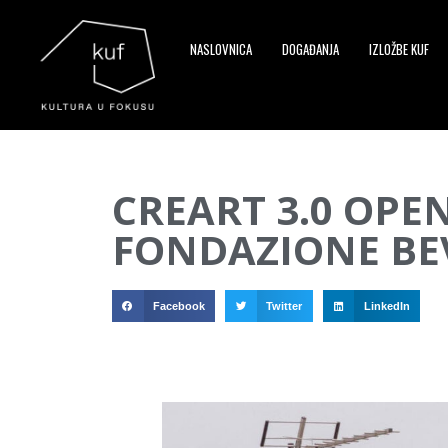
NASLOVNICA
DOGAĐANJA
IZLOŽBE KUF
▼
CREART 3.0 OPE
▼
FONDAZIONE BEV
▼
Facebook
Twitter
LinkedIn