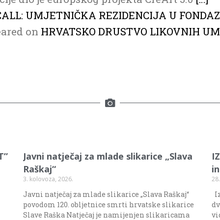
 CALL: UMJETNIČKA REZIDENCIJA U FONDA
eared on
HRVATSKO DRUSTVO LIKOVNIH U
T”
Javni natječaj za mlade slikarice „Slava
I
Raškaj“
i
3. kolovoza, 2026.
28.
Javni natječaj za mlade slikarice „Slava Raškaj“
Iz
povodom 120. obljetnice smrti hrvatske slikarice
dv
Slave Raška Natječaj je namijenjen slikaricama
vi