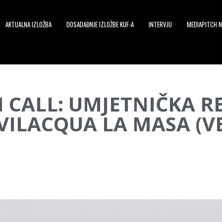
AKTUALNA IZLOŽBA
DOSADAĐNJE IZLOŽBE KUF-A
INTERVJU
MEDIAPITCH N
N CALL: UMJETNIČKA R
ILACQUA LA MASA (VE