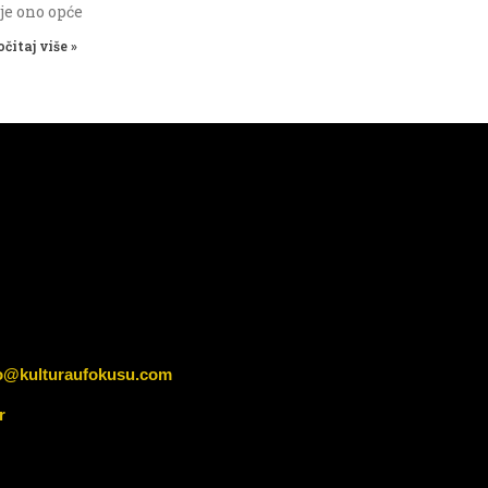
 je ono opće
očitaj više »
o@kulturaufokusu.com
r