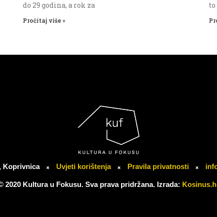
do 29 godina, a rok za
to
Pročitaj više »
Pr
, Koprivnica
Uvjeti korištenja
Pravila privatnosti
inf
© 2020 Kultura u Fokusu. Sva prava pridržana. Izrada:
Kosinus.h