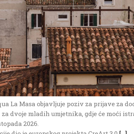
ua La Masa objavljuje poziv za prijave za dod
za dvoje mladih umjetnika, gdje će moći istra
istopada 2026.
je dio je europskog projekta CreArt 3.0
[…]