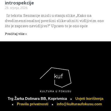
introspekcije
28. srpnja, 2026.
Iz teksta: Senzacije misli u stanju slike „Kako na
dvodimenzionalnoj površini slike učiniti vidljivim ono
što je zapravo nevidljivo?” Upravo to je ono opće
Pročitaj više »
Trg Žarka Dolinara BB, Koprivnica
Uvjeti korištenja
Pravila privatnosti
info@kulturaufokusu.com