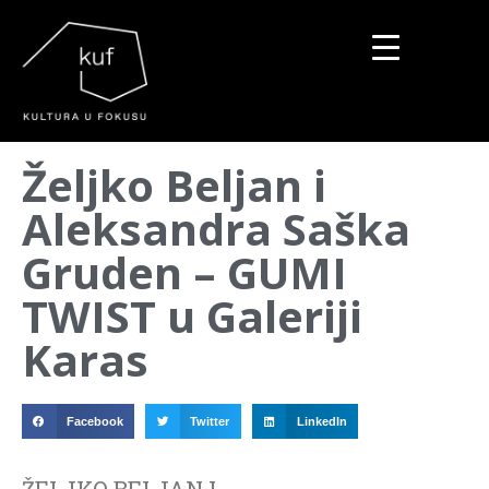
▼
Željko Beljan i
▼
Aleksandra Saška
▼
Gruden – GUMI
TWIST u Galeriji
Karas
Facebook
Twitter
LinkedIn
ŽELJKO BELJAN I