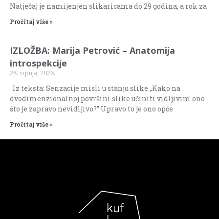
Natječaj je namijenjen slikaricama do 29 godina, a rok za
Pročitaj više »
IZLOŽBA: Marija Petrović – Anatomija
introspekcije
28. srpnja, 2026.
Iz teksta: Senzacije misli u stanju slike „Kako na
dvodimenzionalnoj površini slike učiniti vidljivim ono
što je zapravo nevidljivo?” Upravo to je ono opće
Pročitaj više »