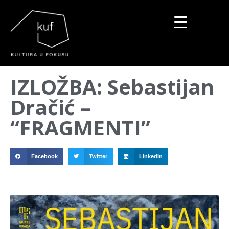
▼
IZLOŽBA: Sebastijan
▼
Dračić –
▼
“FRAGMENTI”
Facebook
Twitter
LinkedIn