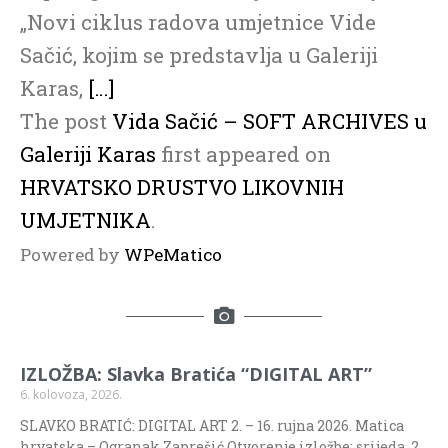
„Novi ciklus radova umjetnice Vide
Sačić, kojim se predstavlja u Galeriji
Karas,
[…]
The post
Vida Sačić – SOFT ARCHIVES u
Galeriji Karas
first appeared on
HRVATSKO DRUSTVO LIKOVNIH
UMJETNIKA
.
Powered by
WPeMatico
IZLOŽBA: Slavka Bratića “DIGITAL ART”
6. kolovoza, 2026.
SLAVKO BRATIĆ: DIGITAL ART 2. – 16. rujna 2026. Matica
hrvatska – Ogranak Zaprešić Otvorenje izložbe: srijeda, 2.