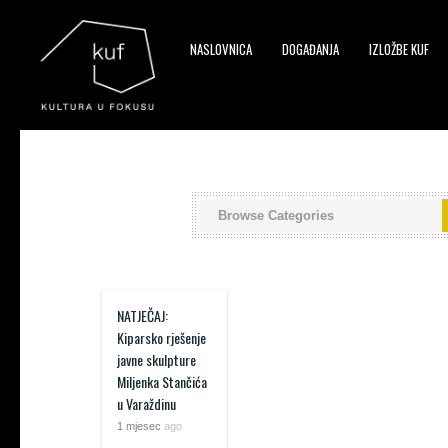
NASLOVNICA
DOGAĐANJA
IZLOŽBE KUF
▼
▼
▼
NATJEČAJ:
Kiparsko rješenje
javne skulpture
Miljenka Stančića
u Varaždinu
1 mjesec
ago