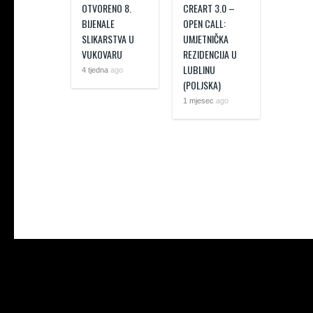
OTVORENO 8.
CREART 3.0 –
BIJENALE
OPEN CALL:
SLIKARSTVA U
UMJETNIČKA
VUKOVARU
REZIDENCIJA U
LUBLINU
4 tjedna
ago
(POLJSKA)
1 mjesec
ago