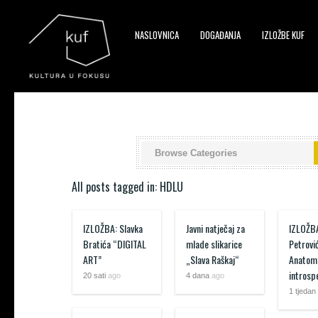
NASLOVNICA
DOGAĐANJA
IZLOŽBE KUF
▼
▼
All posts tagged in: HDLU
▼
IZLOŽBA: Slavka
Javni natječaj za
IZLOŽBA
Bratića “DIGITAL
mlade slikarice
Petrovi
ART”
„Slava Raškaj“
Anatomi
introsp
20 sati
ago
4 dana
ago
1 tjedan