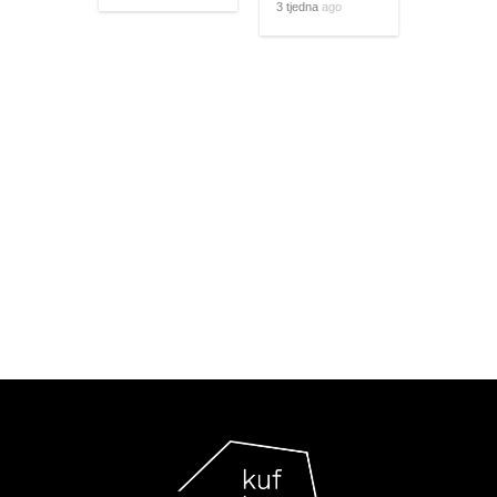
3 tjedna
ago