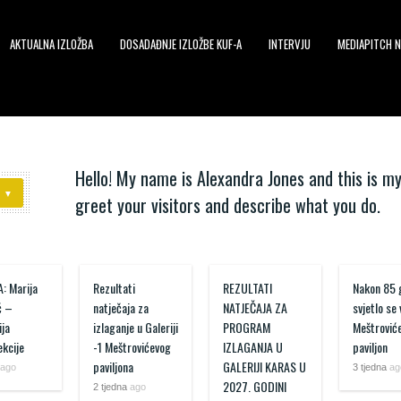
AKTUALNA IZLOŽBA
DOSADAĐNJE IZLOŽBE KUF-A
INTERVJU
MEDIAPITCH N
Hello! My name is Alexandra Jones and this is my
greet your visitors and describe what you do.
: Marija
Rezultati
REZULTATI
Nakon 85 
ć –
natječaja za
NATJEČAJA ZA
svjetlo se
ja
izlaganje u Galeriji
PROGRAM
Meštrović
ekcije
-1 Meštrovićevog
IZLAGANJA U
paviljon
paviljona
GALERIJI KARAS U
ago
3 tjedna
ag
2027. GODINI
2 tjedna
ago