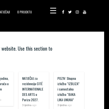
ATJEČAJI
O PROJEKTU
 website. Use this section to
godina,
NATJEČAJ za
POZIV: Skupna
 vraća u
rezidenciju CITÉ
izložba “IZBLIZA”
ev
INTERNATIONALE
i samostalna
DES ARTS u
izložba “BAKA
Parizu 2027.
LIKA UNUKA”
o
3 tjedna
ago
3 tjedna
ago