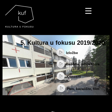
▼
▼
▼