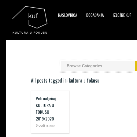
NASLOVNICA
DOGAĐANJA
IZLOŽBE KUF
▼
▼
All posts tagged in: kultura u fokusu
▼
Peti natječaj
KULTURA U
FOKUSU
2019/2020
6 godina
ago