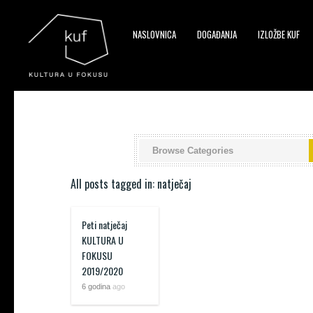
NASLOVNICA
DOGAĐANJA
IZLOŽBE KUF
▼
▼
All posts tagged in: natječaj
▼
Peti natječaj
KULTURA U
FOKUSU
2019/2020
6 godina
ago