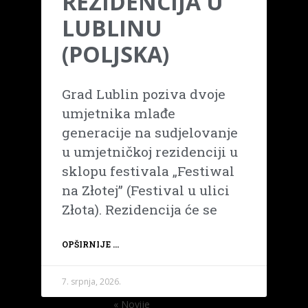
REZIDENCIJA U
LUBLINU
(POLJSKA)
Grad Lublin poziva dvoje
umjetnika mlađe
generacije na sudjelovanje
u umjetničkoj rezidenciji u
sklopu festivala „Festiwal
na Złotej” (Festival u ulici
Złota). Rezidencija će se
OPŠIRNIJE ...
7. srpnja, 2026.
« Novije
Starije »