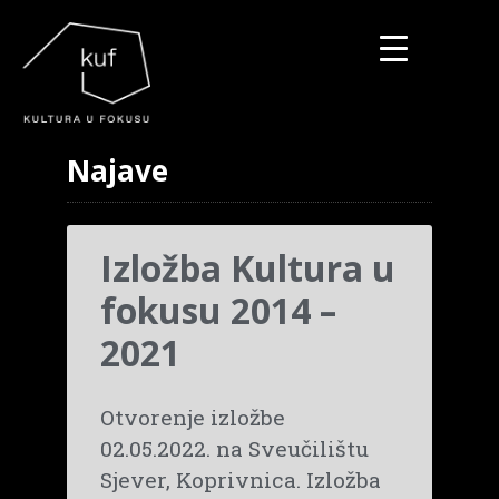
▼
Najave
▼
▼
Izložba Kultura u
fokusu 2014 –
2021
Otvorenje izložbe
02.05.2022. na Sveučilištu
Sjever, Koprivnica. Izložba