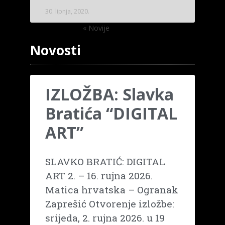
30. lipnja, 2020.
« Novije
Starije »
Novosti
IZLOŽBA: Slavka
Bratića “DIGITAL
ART”
SLAVKO BRATIĆ: DIGITAL
ART 2. – 16. rujna 2026.
Matica hrvatska – Ogranak
Zaprešić Otvorenje izložbe:
srijeda, 2. rujna 2026. u 19